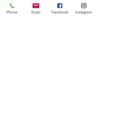
iR​物件探し隊相談窓口
Phone
Email
Facebook
Instagram
事業用地が欲しいいけど希望の面積のものが見つからない。。。。
インターネットの物件も調べつくした。。。探す時間が足りない。。。
詳細はこちら
アイアール
宅建事務所