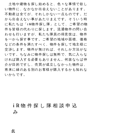
土地や建物を探し始めると、色々な事情で欲し
い物件に、なかなか出会えないことがあります。
不動産は全てが、それしかない一点ものです。だ
から出会えない事があたりまえです。そういう時
に私たちは「iR物件探し隊」として、ご希望の物
件を皆様の代わりに探します。流通物件の問い合
わせも行いますが、私たち隊員の得意技は、物件
を一から探す事です。ご希望の地域や面積、価格
などの条
件を満たすべく、物件を探して地主様に
交渉します。​物件が無ければ、それしか方法がな
いです。ちなみに物件探しは無料で、気に入らな
ければ購入する必要もありません。何故ならば仲
介が目的ですし、売買が成立しなかった物件は、
将来に縁のある別のお客様が購入するかも知れな
いからです。
iR物件探し隊相
談申込
み